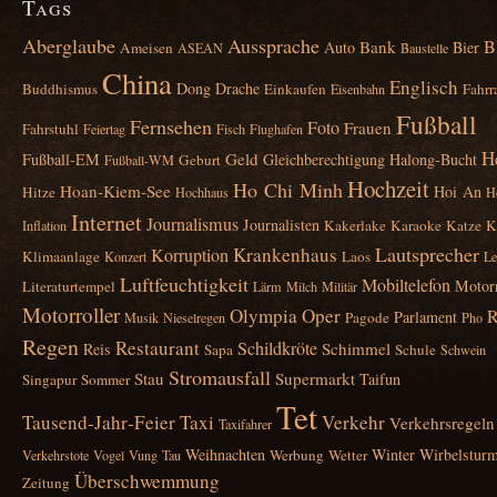
Tags
Aberglaube
Aussprache
B
Bank
Auto
Bier
Ameisen
ASEAN
Baustelle
China
Englisch
Dong
Drache
Buddhismus
Einkaufen
Fahrr
Eisenbahn
Fußball
Fernsehen
Foto
Frauen
Fahrstuhl
Feiertag
Fisch
Flughafen
H
Geld
Fußball‑EM
Gleichberechtigung
Halong‑Bucht
Geburt
Fußball‑WM
Hochzeit
Ho Chi Minh
Hoan‑Kiem‑See
Hoi An
Hitze
Hochhaus
H
Internet
Journalismus
Journalisten
Kakerlake
Karaoke
Katze
K
Inflation
Lautsprecher
Krankenhaus
Korruption
Klimaanlage
Laos
Konzert
Le
Luftfeuchtigkeit
Mobiltelefon
Motor
Literaturtempel
Lärm
Milch
Militär
Motorroller
Olympia
Oper
R
Parlament
Pagode
Musik
Nieselregen
Pho
Regen
Restaurant
Schildkröte
Schimmel
Reis
Sapa
Schule
Schwein
Stromausfall
Stau
Supermarkt
Taifun
Singapur
Sommer
Tet
Tausend‑Jahr‑Feier
Taxi
Verkehr
Verkehrsregeln
Taxifahrer
Weihnachten
Winter
Wirbelstur
Werbung
Wetter
Verkehrstote
Vogel
Vung Tau
Überschwemmung
Zeitung