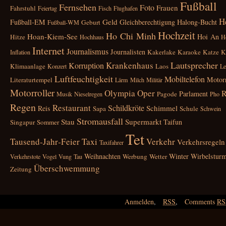
Fußball
Fernsehen
Foto
Frauen
Fahrstuhl
Feiertag
Fisch
Flughafen
H
Geld
Fußball‑EM
Gleichberechtigung
Halong‑Bucht
Geburt
Fußball‑WM
Hochzeit
Ho Chi Minh
Hoan‑Kiem‑See
Hoi An
Hitze
Hochhaus
H
Internet
Journalismus
Journalisten
Kakerlake
Karaoke
Katze
K
Inflation
Lautsprecher
Krankenhaus
Korruption
Klimaanlage
Laos
Konzert
Le
Luftfeuchtigkeit
Mobiltelefon
Motor
Literaturtempel
Lärm
Milch
Militär
Motorroller
Olympia
Oper
R
Parlament
Pagode
Musik
Nieselregen
Pho
Regen
Restaurant
Schildkröte
Schimmel
Reis
Sapa
Schule
Schwein
Stromausfall
Stau
Supermarkt
Taifun
Singapur
Sommer
Tet
Tausend‑Jahr‑Feier
Taxi
Verkehr
Verkehrsregeln
Taxifahrer
Weihnachten
Winter
Wirbelstur
Werbung
Wetter
Verkehrstote
Vogel
Vung Tau
Überschwemmung
Zeitung
Anmelden
,
RSS
,
Comments
RS