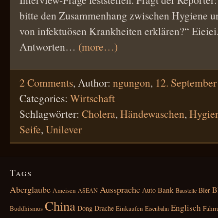
bitte den Zusammenhang zwischen Hygiene un
von infektuösen Krankheiten erklären?“ Eieiei
Antworten…
(more…)
2 Comments
,
Author:
ngungon
,
12. September
Categories:
Wirtschaft
Schlagwörter:
Cholera
,
Händewaschen
,
Hygie
Seife
,
Unilever
Tags
Aberglaube
Aussprache
B
Bank
Auto
Bier
Ameisen
ASEAN
Baustelle
China
Englisch
Dong
Drache
Buddhismus
Einkaufen
Fahrr
Eisenbahn