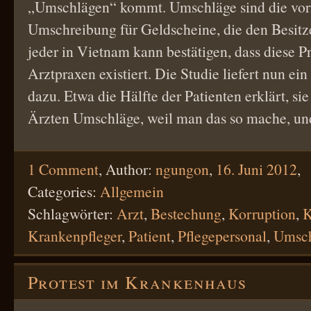
„Umschlägen“ kommt. Umschläge sind die vo
Umschreibung für Geldscheine, die den Besitze
jeder in Vietnam kann bestätigen, dass diese Pr
Arztpraxen existiert. Die Studie liefert nun ei
dazu. Etwa die Hälfte der Patienten erklärt, si
Ärzten Umschläge, weil man das so mache, u
1 Comment
,
Author:
ngungon
,
16. Juni 2012
,
Categories:
Allgemein
Schlagwörter:
Arzt
,
Bestechung
,
Korruption
,
K
Krankenpfleger
,
Patient
,
Pflegepersonal
,
Umsc
Protest im Krankenhaus