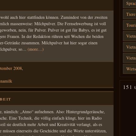
Sprac
Tiere
wohl auch hier stattfinden können. Zumindest von der zweiten
ämlich massenweise: Milchpulver. Die Fernsehwerbung ist voll
Touri
eworben, nein, für Pulver. Pulver ist gut für Babys, es ist gut
Vietn
ngere Frauen. In der Redaktion rühren seit Wochen die beiden
r-Getränke zusammen. Milchpulver hat hier sogar einen
Vietn
Milchpulver, so…
(more…)
Viet
ptember 2008
,
Wirts
inamilk
151 
beit
he, nämlich: „Atmo“ aufnehmen. Also: Hintergrundgeräusche,
he. Eine Technik, die völlig einfach klingt, hier im Radio
eil sie deutlich mehr Arbeit und Kreativität verlangt, als es
müssen einerseits die Geschichte und die Worte unterstützen,