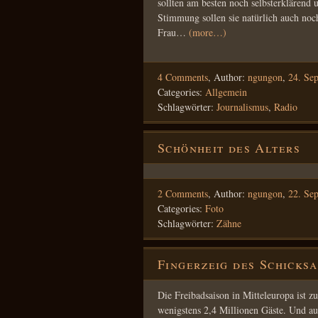
sollten am besten noch selbsterklärend 
Stimmung sollen sie natürlich auch noc
Frau…
(more…)
4 Comments
,
Author:
ngungon
,
24. Se
Categories:
Allgemein
Schlagwörter:
Journalismus
,
Radio
Schönheit des Alters
2 Comments
,
Author:
ngungon
,
22. Se
Categories:
Foto
Schlagwörter:
Zähne
Fingerzeig des Schicksa
Die Freibadsaison in Mitteleuropa ist 
wenigstens 2,4 Millionen Gäste. Und a