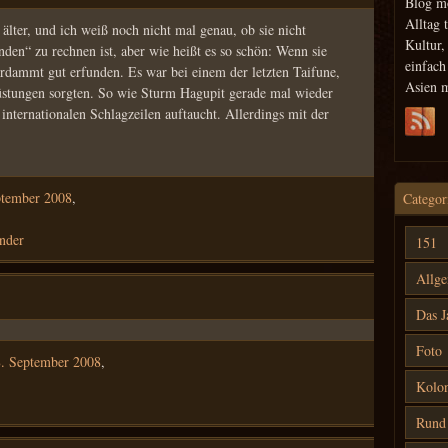
Blog m
Alltag 
 älter, und ich weiß noch nicht mal genau, ob sie nicht
Kultur,
nden“ zu rechnen ist, aber wie heißt es so schön: Wenn sie
einfac
verdammt gut erfunden. Es war bei einem der letzten Taifune,
Asien 
üstungen sorgten. So wie Sturm Hagupit gerade mal wieder
 internationalen Schlagzeilen auftaucht. Allerdings mit der
ptember 2008
,
Categor
nder
151
Allg
Das J
Foto
. September 2008
,
Kolon
Rund