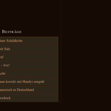
 Beiträge
iner Schildkröte
it Salz
ruf
– live!
kehr
an korrekt mit Handys umgeht
amesisch in Deutschland
rschock