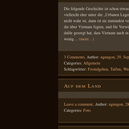
Die folgende Geschichte ist schon etwas
vielleicht eher unter die „Urbanen Lege
nicht wahr ist, dann ist sie zumindest 
die über Vietnam fegten, und für Verw
dafür gesorgt hat, dass Vietnam auch in
wenig…
(more…)
3 Comments
,
Author:
ngungon
,
29. Se
Categories:
Allgemein
Schlagwörter:
Fremdgehen
,
Taifun
,
Wu
Auf dem Land
Leave a comment
,
Author:
ngungon
,
28
Categories:
Foto