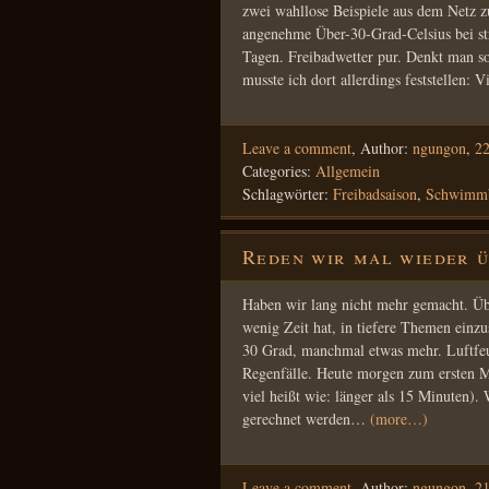
zwei wahllose Beispiele aus dem Netz z
angenehme Über-30-Grad-Celsius bei st
Tagen. Freibadwetter pur. Denkt man s
musste ich dort allerdings feststellen: 
Leave a comment
,
Author:
ngungon
,
22
Categories:
Allgemein
Schlagwörter:
Freibadsaison
,
Schwimm
Reden wir mal wieder 
Haben wir lang nicht mehr gemacht. Üb
wenig Zeit hat, in tiefere Themen einz
30 Grad, manchmal etwas mehr. Luftfe
Regenfälle. Heute morgen zum ersten Ma
viel heißt wie: länger als 15 Minuten)
gerechnet werden…
(more…)
Leave a comment
,
Author:
ngungon
,
21