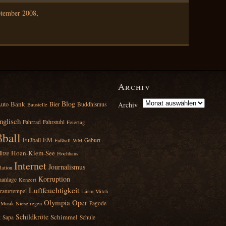
ptember 2008
,
Archiv
Blog
Bank
uto
Bier
Archiv
Buddhismus
Baustelle
nglisch
Fahrrad
Fahrstuhl
Feiertag
ball
Fußball‑EM
Geburt
Fußball‑WM
Hoan‑Kiem‑See
itze
Hochhaus
Internet
Journalismus
lation
Korruption
aanlage
Konzert
Luftfeuchtigkeit
eraturtempel
Lärm
Milch
Olympia
Oper
Pagode
Musik
Nieselregen
t
Schildkröte
Schimmel
Sapa
Schule