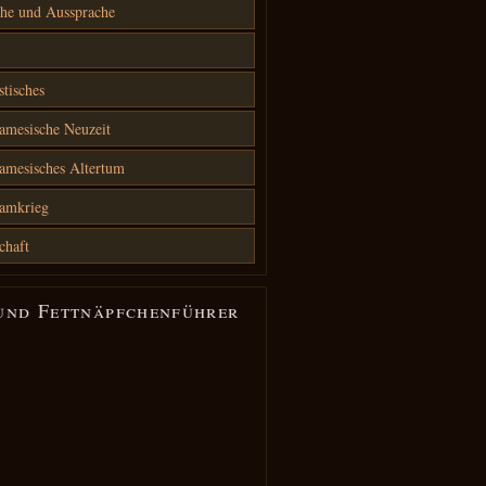
he und Aussprache
stisches
amesische Neuzeit
amesisches Altertum
namkrieg
chaft
und Fettnäpfchenführer