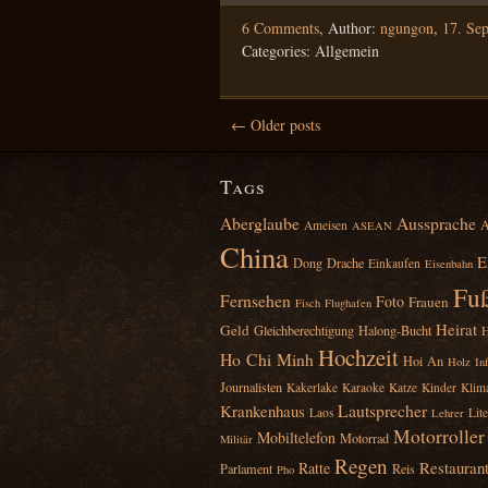
6 Comments
,
Author:
ngungon
,
17. Se
Categories: Allgemein
← Older posts
Tags
Aberglaube
Aussprache
A
Ameisen
ASEAN
China
E
Dong
Drache
Einkaufen
Eisenbahn
Fuß
Fernsehen
Foto
Frauen
Fisch
Flughafen
Heirat
Geld
Gleichberechtigung
Halong‑Bucht
H
Hochzeit
Ho Chi Minh
Hoi An
Holz
Inf
Journalisten
Kakerlake
Karaoke
Katze
Kinder
Klim
Lautsprecher
Krankenhaus
Laos
Lit
Lehrer
Motorroller
Mobiltelefon
Motorrad
Militär
Regen
Restauran
Ratte
Parlament
Reis
Pho