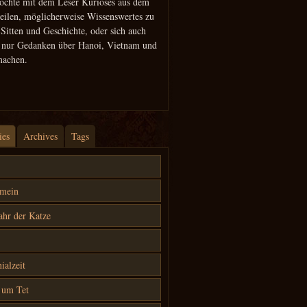
öchte mit dem Leser Kurioses aus dem
teilen, möglicherweise Wissenswertes zu
 Sitten und Geschichte, oder sich auch
h nur Gedanken über Hanoi, Vietnam und
machen.
ies
Archives
Tags
emein
ahr der Katze
ialzeit
 um Tet