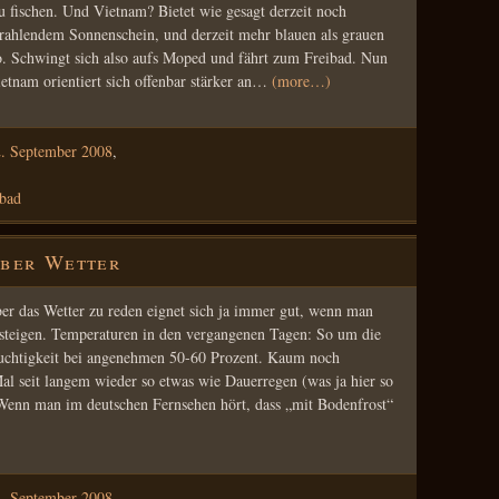
u fischen. Und Vietnam? Bietet wie gesagt derzeit noch
rahlendem Sonnenschein, und derzeit mehr blauen als grauen
o. Schwingt sich also aufs Moped und fährt zum Freibad. Nun
Vietnam orientiert sich offenbar stärker an…
(more…)
. September 2008
,
bad
über Wetter
er das Wetter zu reden eignet sich ja immer gut, wenn man
usteigen. Temperaturen in den vergangenen Tagen: So um die
uchtigkeit bei angenehmen 50-60 Prozent. Kaum noch
l seit langem wieder so etwas wie Dauerregen (was ja hier so
. Wenn man im deutschen Fernsehen hört, dass „mit Bodenfrost“
. September 2008
,