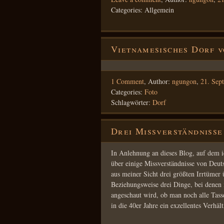
Categories: Allgemein
Vietnamesisches Dorf 
1 Comment
,
Author:
ngungon
,
21. Sep
Categories:
Foto
Schlagwörter:
Dorf
Drei Missverständnisse
In Anlehnung an dieses Blog, auf dem i
über einige Missverständnisse von Deut
aus meiner Sicht drei größten Irrtümer
Beziehungsweise drei Dinge, bei denen
angeschaut wird, ob man noch alle Tass
in die 40er Jahre ein exzellentes Verhä