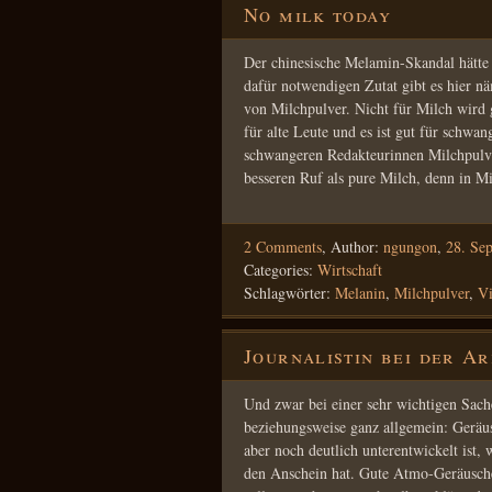
No milk today
Der chinesische Melamin-Skandal hätte 
dafür notwendigen Zutat gibt es hier n
von Milchpulver. Nicht für Milch wird g
für alte Leute und es ist gut für schwa
schwangeren Redakteurinnen Milchpulve
besseren Ruf als pure Milch, denn in 
2 Comments
,
Author:
ngungon
,
28. Se
Categories:
Wirtschaft
Schlagwörter:
Melanin
,
Milchpulver
,
V
Journalistin bei der Ar
Und zwar bei einer sehr wichtigen Sac
beziehungsweise ganz allgemein: Geräusc
aber noch deutlich unterentwickelt ist, w
den Anschein hat. Gute Atmo-Geräusche 