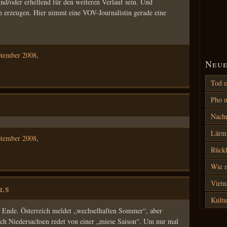
und/oder erhellend für den weiteren Verlauf sein. Und
h erzeugen. Hier nimmt eine VOV-Journalistin gerade eine
ptember 2008
,
Neue
Tod e
Pho m
Nach
Lärm 
ptember 2008
,
Rück
Wie m
Vietn
ls
Kultu
zu Ende. Österreich meldet „wechselhaften Sommer“, aber
uch Niedersachsen redet von einer „miese Saison“. Um nur mal