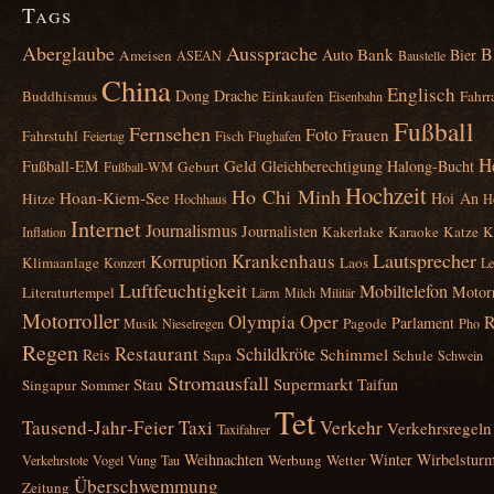
Tags
Aberglaube
Aussprache
B
Bank
Auto
Bier
Ameisen
ASEAN
Baustelle
China
Englisch
Dong
Drache
Buddhismus
Einkaufen
Fahrr
Eisenbahn
Fußball
Fernsehen
Foto
Frauen
Fahrstuhl
Feiertag
Fisch
Flughafen
H
Geld
Fußball‑EM
Gleichberechtigung
Halong‑Bucht
Geburt
Fußball‑WM
Hochzeit
Ho Chi Minh
Hoan‑Kiem‑See
Hoi An
Hitze
Hochhaus
H
Internet
Journalismus
Journalisten
Kakerlake
Karaoke
Katze
K
Inflation
Lautsprecher
Krankenhaus
Korruption
Klimaanlage
Laos
Konzert
Le
Luftfeuchtigkeit
Mobiltelefon
Motor
Literaturtempel
Lärm
Milch
Militär
Motorroller
Olympia
Oper
R
Parlament
Pagode
Musik
Nieselregen
Pho
Regen
Restaurant
Schildkröte
Schimmel
Reis
Sapa
Schule
Schwein
Stromausfall
Stau
Supermarkt
Taifun
Singapur
Sommer
Tet
Tausend‑Jahr‑Feier
Taxi
Verkehr
Verkehrsregeln
Taxifahrer
Weihnachten
Winter
Wirbelstur
Werbung
Wetter
Verkehrstote
Vogel
Vung Tau
Überschwemmung
Zeitung