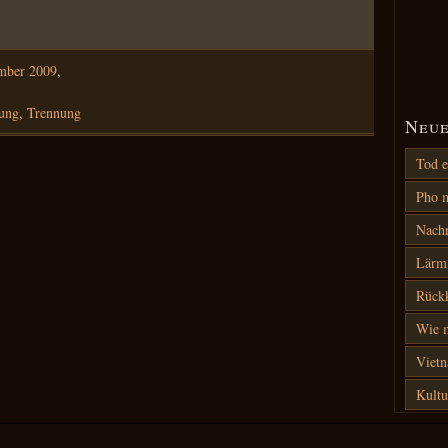
mber 2009
,
ung
,
Trennung
Neue
Tod e
Pho m
Nach
Lärm 
Rück
Wie m
Vietn
Kultu