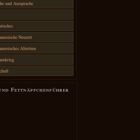
he und Aussprache
stisches
amesische Neuzeit
amesisches Altertum
namkrieg
chaft
und Fettnäpfchenführer