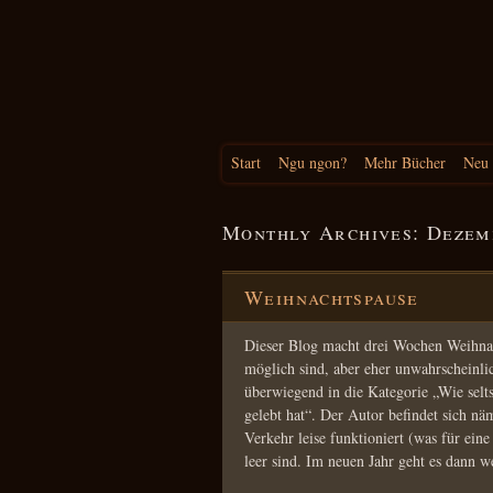
Start
Ngu ngon?
Mehr Bücher
Neu
Monthly Archives:
Dezem
Weihnachtspause
Dieser Blog macht drei Wochen Weihnach
möglich sind, aber eher unwahrscheinli
überwiegend in die Kategorie „Wie sel
gelebt hat“. Der Autor befindet sich n
Verkehr leise funktioniert (was für ei
leer sind. Im neuen Jahr geht es dann 