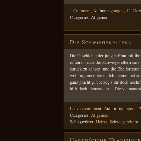
1 Comment
,
Author:
ngungon
,
12. Dez
Categories: Allgemein
Die Schwiegereltern
Die Geschichte der jungen Frau mit ihre
erfahren, dass die Schwiegereltern sie
zurück zu kehren, und die Ehe fortzuse
wohl argumentieren? Ich nehme mal an, 
ganz prächtig, überleg’s dir doch nochm
hilft doch niemandem… Die vietnames
Leave a comment
,
Author:
ngungon
,
1
Categories:
Allgemein
Schlagwörter:
Heirat
,
Schwiegereltern
Hartnäckige Tradition