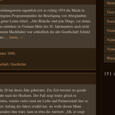
Sprac
iehungsweise eigentlich erst so richtig 1954 die Macht in
Tiere
chtigsten Programmpunkte die Beseitigung von Aberglauben
gerne Lenin zitiert: „Alte Bräuche sind jene Dinge, vor denen
Touri
s entbehrte in Vietnam Mitte des 20. Jahrhunderts auch nicht
Vietn
neuen Machthaber war schließlich die alte Gesellschaft Schuld
kurs:…
(more…)
Vietn
Viet
mber 2009
,
Wirts
schaft
,
Geschichte
151 
 20 hat dieses Jahr geheiratet. Zur Zeit bereitet sie gerade
hr nach der Hochzeit. Der Fall zeigt leider gleich in
etten, warum vieles rund um Liebe und Partnerschaft hier so
 mir Anfang des Jahres erzählt hat, sie wolle diesen Mann
esonders ihm wäre, kam in etwa die Antwort: „Oh, er sorgt