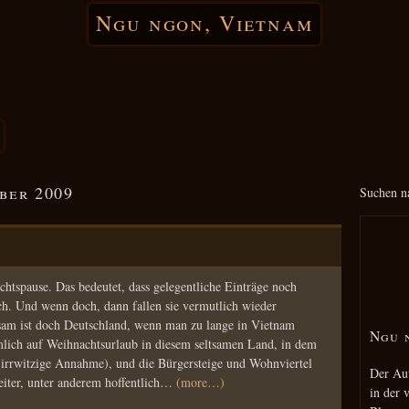
Ngu ngon, Vietnam
ber 2009
Suchen n
tspause. Das bedeutet, dass gelegentliche Einträge noch
ch. Und wenn doch, dann fallen sie vermutlich wieder
tsam ist doch Deutschland, wenn man zu lange in Vietnam
Ngu 
ämlich auf Weihnachtsurlaub in diesem seltsamen Land, in dem
ne irrwitzige Annahme), und die Bürgersteige und Wohnviertel
Der Aut
weiter, unter anderem hoffentlich…
(more…)
in der 