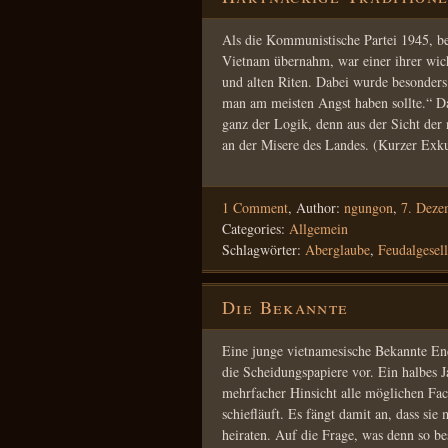
Als die Kommunistische Partei 1945, bez
Vietnam übernahm, war einer ihrer wi
und alten Riten. Dabei wurde besonders 
man am meisten Angst haben sollte.“ Da
ganz der Logik, denn aus der Sicht der 
an der Misere des Landes. (Kurzer Ex
1 Comment
,
Author:
ngungon
,
7. Deze
Categories:
Allgemein
Schlagwörter:
Aberglaube
,
Feudalgesell
Die Bekannte
Eine junge vietnamesische Bekannte Ende
die Scheidungspapiere vor. Ein halbes Ja
mehrfacher Hinsicht alle möglichen Fac
schiefläuft. Es fängt damit an, dass sie
heiraten. Auf die Frage, was denn so b