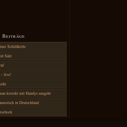
 Beiträge
iner Schildkröte
it Salz
ruf
– live!
kehr
an korrekt mit Handys umgeht
amesisch in Deutschland
rschock