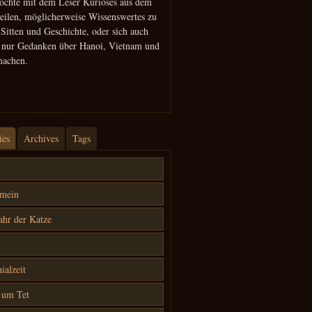
öchte mit dem Leser Kurioses aus dem
teilen, möglicherweise Wissenswertes zu
 Sitten und Geschichte, oder sich auch
h nur Gedanken über Hanoi, Vietnam und
machen.
ies
Archives
Tags
emein
ahr der Katze
ialzeit
 um Tet