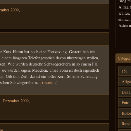
Blog m
Alltag 
ember 2009
,
Kultur,
einfac
Asien 
r Kurz-Heirat hat noch eine Fortsetzung. Gestern hab ich
 in einem längeren Telefongespräch davon überzeugen wollen,
Categor
tzen. Wie würden deutsche Schwiegereltern in so einem Fall
sie würden sagen: Mädchen, unser Sohn ist doch eigentlich
151
al. Gib ihm Zeit, das ist ein toller Kerl. So eine Scheidung
Allg
ischen Schwiegereltern…
(more…)
Das J
2. Dezember 2009
,
Foto
Kolon
Rund
en