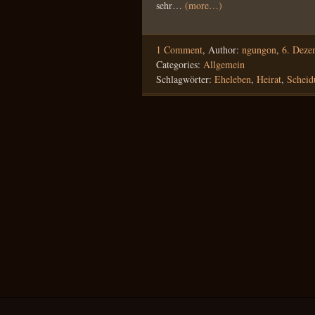
sehr…
(more…)
1 Comment
,
Author:
ngungon
,
6. Deze
Categories:
Allgemein
Schlagwörter:
Eheleben
,
Heirat
,
Scheid