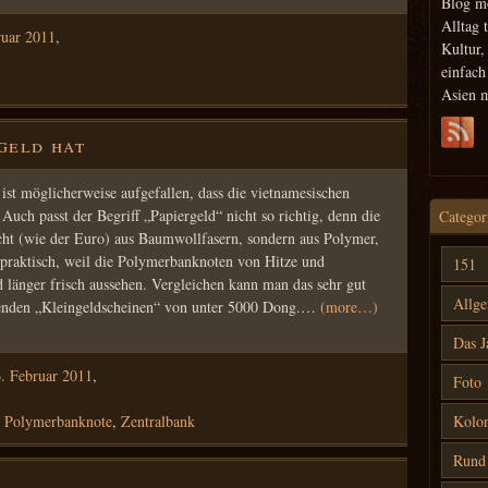
Blog m
Alltag 
ruar 2011
,
Kultur,
einfac
Asien 
geld hat
st möglicherweise aufgefallen, dass die vietnamesischen
uch passt der Begriff „Papiergeld“ nicht so richtig, denn die
Categor
cht (wie der Euro) aus Baumwollfasern, sondern aus Polymer,
t praktisch, weil die Polymerbanknoten von Hitze und
151
d länger frisch aussehen. Vergleichen kann man das sehr gut
Allg
ehenden „Kleingeldscheinen“ von unter 5000 Dong.…
(more…)
Das J
. Februar 2011
,
Foto
,
Polymerbanknote
,
Zentralbank
Kolon
Rund