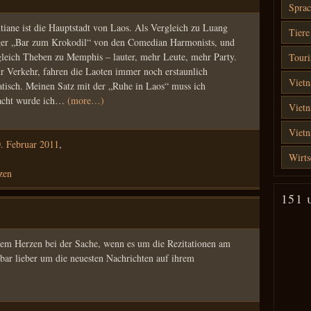
Sprac
iane ist die Hauptstadt von Laos. Als Vergleich zu Luang
Tiere
ager „Bar zum Krokodil“ von den Comedian Harmonists, und
rgleich Theben zu Memphis – lauter, mehr Leute, mehr Party.
Touri
r Verkehr, fahren die Laoten immer noch erstaunlich
Vietn
iatisch. Meinen Satz mit der „Ruhe in Laos“ muss ich
Nacht wurde ich…
(more…)
Vietn
Viet
. Februar 2011
,
Wirts
zen
151 
lem Herzen bei der Sache, wenn es um die Rezitationen am
bar lieber um die neuesten Nachrichten auf ihrem