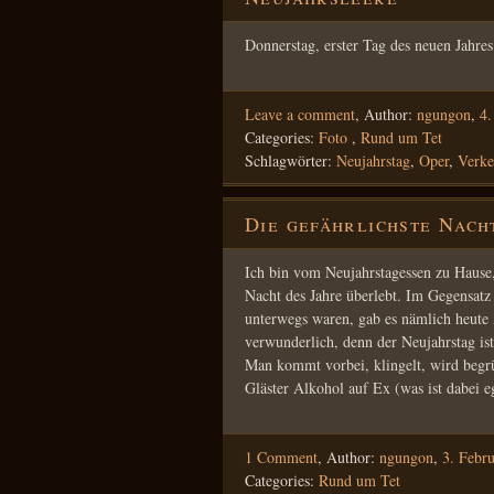
Donnerstag, erster Tag des neuen Jahres
Leave a comment
,
Author:
ngungon
,
4.
Categories:
Foto
,
Rund um Tet
Schlagwörter:
Neujahrstag
,
Oper
,
Verke
Die gefährlichste Nach
Ich bin vom Neujahrstagessen zu Hause,
Nacht des Jahre überlebt. Im Gegensat
unterwegs waren, gab es nämlich heute 
verwunderlich, denn der Neujahrstag is
Man kommt vorbei, klingelt, wird begrü
Gläster Alkohol auf Ex (was ist dabei
1 Comment
,
Author:
ngungon
,
3. Febr
Categories:
Rund um Tet