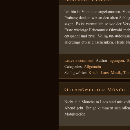
Ich bin in Vientiane angekommen. Vient
Prabang denken wir an den alten Schl
sagen: Es ist vermutlich so wie der Ve
Erste wichtige Erkenntnis: Obwohl meh
entspannt und zivil. Völlig un-südostas
allerdings etwas einschränken. Heute 
Leave a comment
,
Author:
ngungon
,
10
Categories:
Allgemein
Schlagwörter:
Krach
,
Laos
,
Musik
,
Tan
Gelangweilter Mönch
Nicht alle Mönche in Laos sind mit vol
Abend geht. Einige kümmern sich offen
Mobiltelefon.