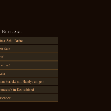
 Beiträge
iner Schildkröte
it Salz
ruf
– live!
kehr
an korrekt mit Handys umgeht
amesisch in Deutschland
rschock