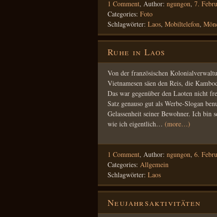
1 Comment
,
Author:
ngungon
,
7. Febr
Categories:
Foto
Schlagwörter:
Laos
,
Mobiltelefon
,
Mön
Ruhe in Laos
Von der französischen Kolonialverwaltu
Vietnamesen säen den Reis, die Kambods
Das war gegenüber den Laoten nicht fre
Satz genauso gut als Werbe-Slogan benu
Gelassenheit seiner Bewohner. Ich bin s
wie ich eigentlich…
(more…)
1 Comment
,
Author:
ngungon
,
6. Febr
Categories:
Allgemein
Schlagwörter:
Laos
Neujahrsaktivitäten