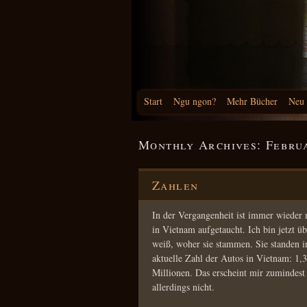
Start
Ngu ngon?
Mehr Bücher
Neu
Monthly Archives:
Febru
Zahlen
In der Vergangenheit ist immer wieder 
in Vietnam aufgetaucht. Ich bin jetzt üb
weiß, woher sie stammen. Sie standen in
aktuelle Zahl der Autos in Vietnam: 1,
Millionen. Das erscheint mir zumindest
allerdings nicht.