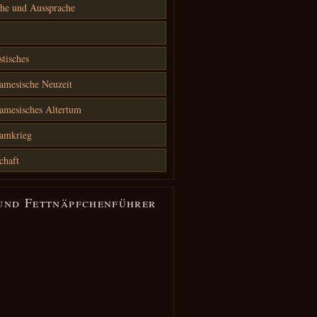
he und Aussprache
stisches
amesische Neuzeit
amesisches Altertum
namkrieg
chaft
und Fettnäpfchenführer