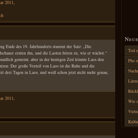
uar 2011
,
ch
Neue
ng Ende des 19. Jahrhunderts stammt der Satz: „Die
Tod e
chaner ernten ihn, und die Laoten hören zu, wie er wächst.“
undlich gemeint, aber in der heutigen Zeit könnte Laos den
Pho m
tzen: Der große Vorteil von Laos ist die Ruhe und die
Nach
eit drei Tagen in Laos, und weiß schon jetzt nicht mehr genau,
Lärm 
Rück
uar 2011
,
Wie m
Vietn
Kultu