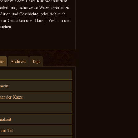
öchte mit dem Leser Kurioses aus dem
teilen, möglicherweise Wissenswertes zu
 Sitten und Geschichte, oder sich auch
h nur Gedanken über Hanoi, Vietnam und
machen.
ies
Archives
Tags
emein
ahr der Katze
ialzeit
 um Tet