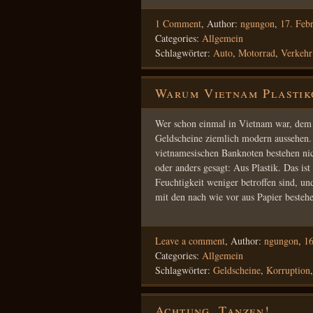
1 Comment
,
Author:
ngungon
,
17. Feb
Categories:
Allgemein
Schlagwörter:
Auto
,
Motorrad
,
Verkehr
Warum Vietnam Plastik
Wer schon einmal in Vietnam war, dem i
Geldscheine ziemlich modern aussehen. A
vietnamesischen Banknoten bestehen ni
oder anders gesagt: Aus Plastik. Das is
Feuchtigkeit weniger betroffen sind, un
mit den nach wie vor aus Papier best
Leave a comment
,
Author:
ngungon
,
16
Categories:
Allgemein
Schlagwörter:
Geldscheine
,
Korruption
Achtung, Tanzen!