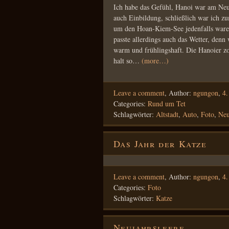
Ich habe das Gefühl, Hanoi war am Neuja
auch Einbildung, schließlich war ich zu
um den Hoan-Kiem-See jedenfalls war
passte allerdings auch das Wetter, den
warm und frühlingshaft. Die Hanoier zo
halt so…
(more…)
Leave a comment
,
Author:
ngungon
,
4.
Categories:
Rund um Tet
Schlagwörter:
Altstadt
,
Auto
,
Foto
,
Neu
Das Jahr der Katze
Leave a comment
,
Author:
ngungon
,
4.
Categories:
Foto
Schlagwörter:
Katze
Neujahrsleere