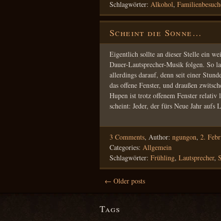
Schlagwörter:
Alkohol
,
Familienbesuch
Scheint die Sonne…
Eigentlich sollte an dieser Stelle ein w
Dauer-Lautsprecher-Musik folgen. So la
allerdings darauf, denn seit einer Stun
das offene Fenster, und draußen zwitsc
Hupen ist trotz offenem Fenster relativ l
scheint: Jeder, der fürs Neue Jahr aufs 
3 Comments
,
Author:
ngungon
,
2. Feb
Categories:
Allgemein
Schlagwörter:
Frühling
,
Lautsprecher
,
← Older posts
Tags