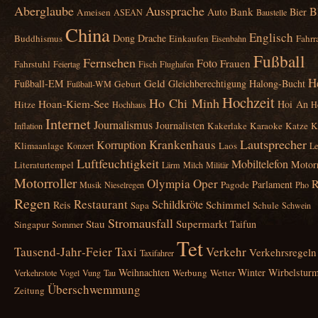
Aberglaube
Aussprache
B
Bank
Auto
Bier
Ameisen
ASEAN
Baustelle
China
Englisch
Dong
Drache
Buddhismus
Einkaufen
Fahrr
Eisenbahn
Fußball
Fernsehen
Foto
Frauen
Fahrstuhl
Feiertag
Fisch
Flughafen
H
Geld
Fußball‑EM
Gleichberechtigung
Halong‑Bucht
Geburt
Fußball‑WM
Hochzeit
Ho Chi Minh
Hoan‑Kiem‑See
Hoi An
Hitze
Hochhaus
H
Internet
Journalismus
Journalisten
Kakerlake
Karaoke
Katze
K
Inflation
Lautsprecher
Krankenhaus
Korruption
Klimaanlage
Laos
Konzert
Le
Luftfeuchtigkeit
Mobiltelefon
Motor
Literaturtempel
Lärm
Milch
Militär
Motorroller
Olympia
Oper
R
Parlament
Pagode
Musik
Nieselregen
Pho
Regen
Restaurant
Schildkröte
Schimmel
Reis
Sapa
Schule
Schwein
Stromausfall
Stau
Supermarkt
Taifun
Singapur
Sommer
Tet
Tausend‑Jahr‑Feier
Taxi
Verkehr
Verkehrsregeln
Taxifahrer
Weihnachten
Winter
Wirbelstur
Werbung
Wetter
Verkehrstote
Vogel
Vung Tau
Überschwemmung
Zeitung