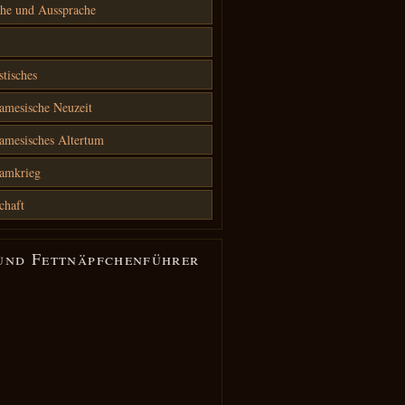
he und Aussprache
stisches
amesische Neuzeit
amesisches Altertum
namkrieg
chaft
und Fettnäpfchenführer