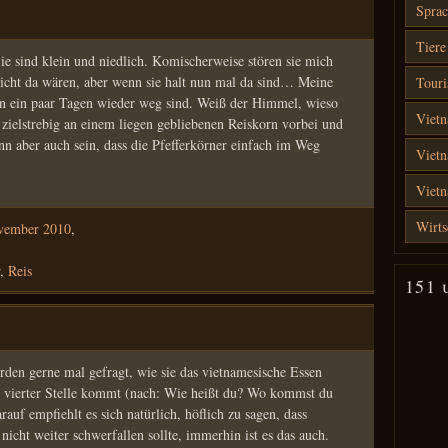
Sprac
Tiere
 sind klein und niedlich. Komischerweise stören sie mich
 nicht da wären, aber wenn sie halt nun mal da sind… Meine
Touri
in ein paar Tagen wieder weg sind. Weiß der Himmel, wieso
Vietn
zielstrebig an einem liegen gebliebenen Reiskorn vorbei und
ann aber auch sein, dass die Pfefferkörner einfach im Weg
Vietn
Viet
Wirts
vember 2010
,
,
Reis
151 
den gerne mal gefragt, wie sie das vietnamesische Essen
 an vierter Stelle kommt (nach: Wie heißt du? Wo kommst du
rauf empfiehlt es sich natürlich, höflich zu sagen, dass
nicht weiter schwerfallen sollte, immerhin ist es das auch.