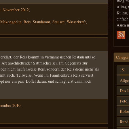
Blog m
Alltag 
9. November 2012
,
Kultur,
einfac
,
Mekongdelta
,
Reis
,
Staudamm
,
Stausee
,
Wasserkraft
,
Asien 
 erklärt, der Reis kommt in vietnamesischen Restaurants so
Categor
e Art anschließender Sattmacher sei. Im Gegensatz zur
eben nicht haufenweise Reis, sondern der Reis diene mehr als
151
immt auch. Teilweise. Wenn im Familienkreis Reis serviert
Allg
ppt nur ein paar Löffel daran, und schlägt erst dann noch
Das J
Foto
vember 2010
,
Kolon
Rund