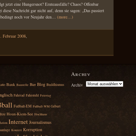
lgt jetzt eine Hungersnot? Ernteausfälle? Chaos? Offenbar
 diese Nachricht gar nicht auf, denn sie sagen: „Das passiert
unbedingt noch vor Neujahr den…
(more…)
. Februar 2008
,
Archiv
Blog
Bank
uto
Bier
Archiv
Buddhismus
Baustelle
nglisch
Fahrrad
Fahrstuhl
Feiertag
ball
Fußball‑EM
Geburt
Fußball‑WM
Hoan‑Kiem‑See
itze
Hochhaus
Internet
Journalismus
lation
Korruption
aanlage
Konzert