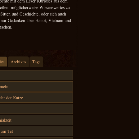
öchte mit dem Leser Kurioses aus dem
teilen, möglicherweise Wissenswertes zu
 Sitten und Geschichte, oder sich auch
h nur Gedanken über Hanoi, Vietnam und
machen.
ies
Archives
Tags
emein
ahr der Katze
ialzeit
 um Tet