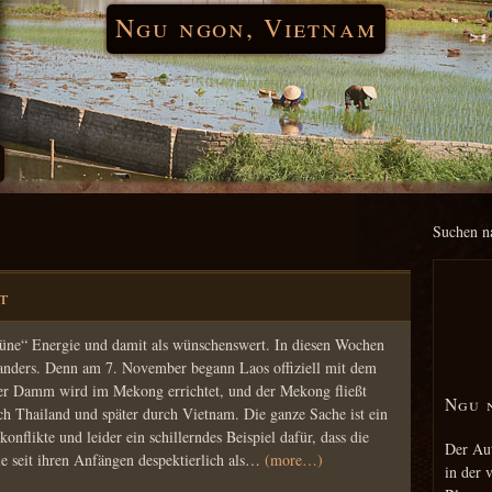
Ngu ngon, Vietnam
Suchen n
t
rüne“ Energie und damit als wünschenswert. In diesen Wochen
 anders. Denn am 7. November begann Laos offiziell mit dem
er Damm wird im Mekong errichtet, und der Mekong fließt
Ngu 
ch Thailand und später durch Vietnam. Die ganze Sache ist ein
onflikte und leider ein schillerndes Beispiel dafür, dass die
Der Aut
ie seit ihren Anfängen despektierlich als…
(more…)
in der 