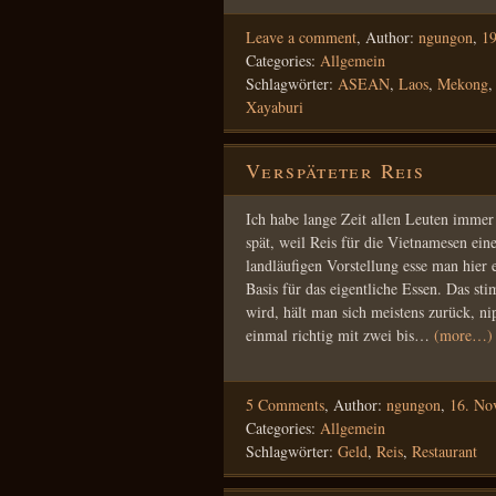
Leave a comment
,
Author:
ngungon
,
1
Categories:
Allgemein
Schlagwörter:
ASEAN
,
Laos
,
Mekong
Xayaburi
Verspäteter Reis
Ich habe lange Zeit allen Leuten immer
spät, weil Reis für die Vietnamesen ein
landläufigen Vorstellung esse man hier 
Basis für das eigentliche Essen. Das st
wird, hält man sich meistens zurück, ni
einmal richtig mit zwei bis…
(more…)
5 Comments
,
Author:
ngungon
,
16. No
Categories:
Allgemein
Schlagwörter:
Geld
,
Reis
,
Restaurant