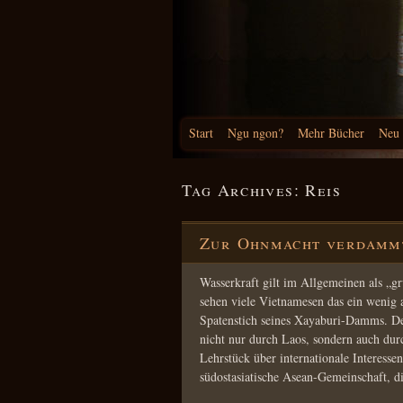
Start
Ngu ngon?
Mehr Bücher
Neu
Tag Archives:
Reis
Zur Ohnmacht verdamm
Wasserkraft gilt im Allgemeinen als „g
sehen viele Vietnamesen das ein wenig
Spatenstich seines Xayaburi-Damms. D
nicht nur durch Laos, sondern auch dur
Lehrstück über internationale Interessenk
südostasiatische Asean-Gemeinschaft, d