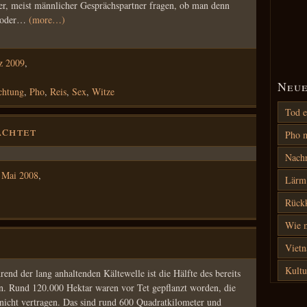
der, meist männlicher Gesprächspartner fragen, ob man denn
ho oder…
(more…)
z 2009
,
Neue
chtung
,
Pho
,
Reis
,
Sex
,
Witze
Tod e
achtet
Pho m
Nach
 Mai 2008
,
Lärm 
Rück
Wie m
Vietn
Kultu
nd der lang anhaltenden Kältewelle ist die Hälfte des bereits
n. Rund 120.000 Hektar waren vor Tet gepflanzt worden, die
 nicht vertragen. Das sind rund 600 Quadratkilometer und