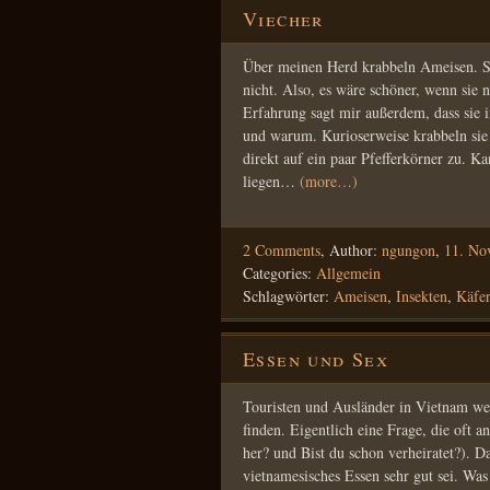
Viecher
Über meinen Herd krabbeln Ameisen. Sie
nicht. Also, es wäre schöner, wenn sie
Erfahrung sagt mir außerdem, dass sie 
und warum. Kurioserweise krabbeln sie 
direkt auf ein paar Pfefferkörner zu. K
liegen…
(more…)
2 Comments
,
Author:
ngungon
,
11. No
Categories:
Allgemein
Schlagwörter:
Ameisen
,
Insekten
,
Käfer
Essen und Sex
Touristen und Ausländer in Vietnam wer
finden. Eigentlich eine Frage, die oft
her? und Bist du schon verheiratet?). Da
vietnamesisches Essen sehr gut sei. Was 