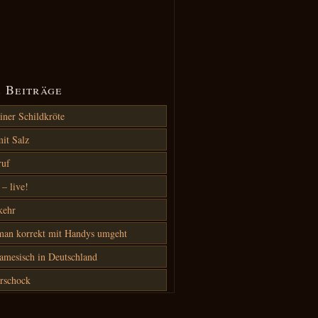
 Beiträge
iner Schildkröte
it Salz
ruf
– live!
kehr
an korrekt mit Handys umgeht
amesisch in Deutschland
rschock