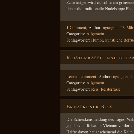
Schwieriger wird es, sollte ein grinsen
lieber die traditionelle Nudelsuppe P
1 Comment
,
Author:
ngungon
,
17. Mär
Categories:
Allgemein
Schlagwörter:
Humor
,
künstliche Befru
Reisterrasse, nah betr
Leave a comment
,
Author:
ngungon
,
1.
Categories:
Allgemein
Schlagwörter:
Reis
,
Reisterrasse
Erfrorener Reis
Die Schreckensmeldung des Tages: Währe
gepflanzten Reises in Vietnam verdorbe
Hälfte davon hat anscheinend die Kälte