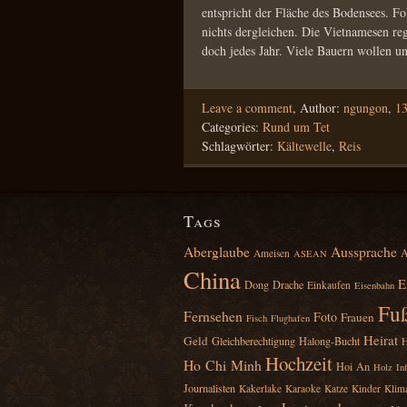
entspricht der Fläche des Bodensees. Fo
nichts dergleichen. Die Vietnamesen regt
doch jedes Jahr. Viele Bauern wollen 
Leave a comment
,
Author:
ngungon
,
13
Categories:
Rund um Tet
Schlagwörter:
Kältewelle
,
Reis
Tags
Aberglaube
Aussprache
A
Ameisen
ASEAN
China
E
Dong
Drache
Einkaufen
Eisenbahn
Fuß
Fernsehen
Foto
Frauen
Fisch
Flughafen
Heirat
Geld
Gleichberechtigung
Halong‑Bucht
H
Hochzeit
Ho Chi Minh
Hoi An
Holz
Inf
Journalisten
Kakerlake
Karaoke
Katze
Kinder
Klim