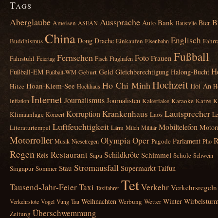
Tags
Aberglaube
Aussprache
B
Bank
Auto
Bier
Ameisen
ASEAN
Baustelle
China
Englisch
Dong
Drache
Buddhismus
Einkaufen
Fahrr
Eisenbahn
Fußball
Fernsehen
Foto
Frauen
Fahrstuhl
Feiertag
Fisch
Flughafen
H
Geld
Fußball‑EM
Gleichberechtigung
Halong‑Bucht
Geburt
Fußball‑WM
Hochzeit
Ho Chi Minh
Hoan‑Kiem‑See
Hoi An
Hitze
Hochhaus
H
Internet
Journalismus
Journalisten
Kakerlake
Karaoke
Katze
K
Inflation
Lautsprecher
Krankenhaus
Korruption
Klimaanlage
Laos
Konzert
Le
Luftfeuchtigkeit
Mobiltelefon
Motor
Literaturtempel
Lärm
Milch
Militär
Motorroller
Olympia
Oper
R
Parlament
Pagode
Musik
Nieselregen
Pho
Regen
Restaurant
Schildkröte
Schimmel
Reis
Sapa
Schule
Schwein
Stromausfall
Stau
Supermarkt
Taifun
Singapur
Sommer
Tet
Tausend‑Jahr‑Feier
Taxi
Verkehr
Verkehrsregeln
Taxifahrer
Weihnachten
Winter
Wirbelstur
Werbung
Wetter
Verkehrstote
Vogel
Vung Tau
Überschwemmung
Zeitung