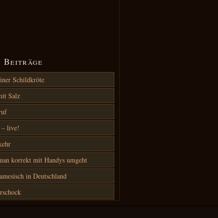
 Beiträge
iner Schildkröte
it Salz
ruf
– live!
kehr
an korrekt mit Handys umgeht
amesisch in Deutschland
rschock