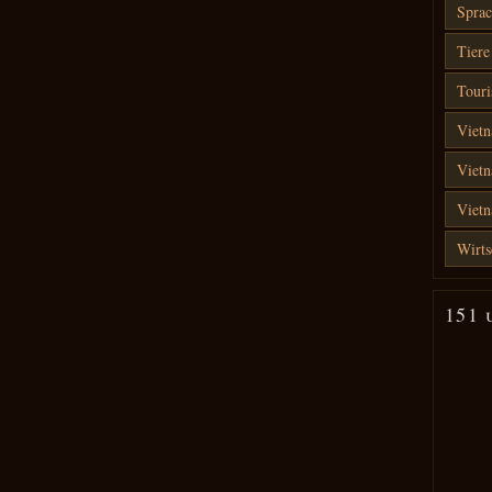
Sprac
Tiere
Touri
Vietn
Vietn
Viet
Wirts
151 