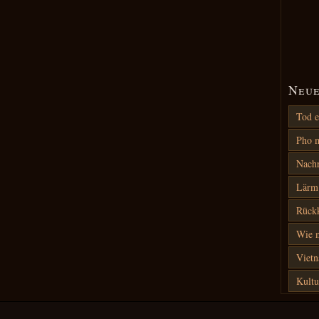
Neue
Tod e
Pho m
Nach
Lärm 
Rück
Wie m
Vietn
Kultu