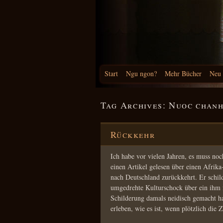
Start
Ngu ngon?
Mehr Bücher
Neu
Tag Archives:
Nuoc chan
Rückkehr
Ich habe vor vielen Jahren, es muss no
einen Artikel gelesen über einen Afrik
nach Deutschland zurückkehrt. Er schild
umgedrehte Kulturschock über ein ihm 
Schilderung damals neidisch gemacht ha
erleben, wie es ist, wenn plötzlich die