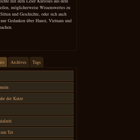
öchte mit dem Leser Kurioses aus dem
teilen, möglicherweise Wissenswertes zu
 Sitten und Geschichte, oder sich auch
h nur Gedanken über Hanoi, Vietnam und
machen.
ies
Archives
Tags
emein
ahr der Katze
ialzeit
 um Tet