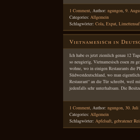
1 Comment
,
Author:
ngungon
,
9. Augu
Categories:
Allgemein
Schlagwörter:
Cola
,
Expat
,
Limettensaf
Vietnamesisch in Deuts
Ich habe es jetzt ziemlich genau 12 Ta
so neugierig, Vietnamesisch essen zu ge
wohne, wo in einigen Restaurants die P
Südwestdeutschland, wo man eigentlich 
Restaurant“ an die Tür schreibt, weil 
jedenfalls sehr unterhaltsam. Die Besi
1 Comment
,
Author:
ngungon
,
30. Juli
Categories:
Allgemein
Schlagwörter:
Apfelsaft
,
gebratener Rei