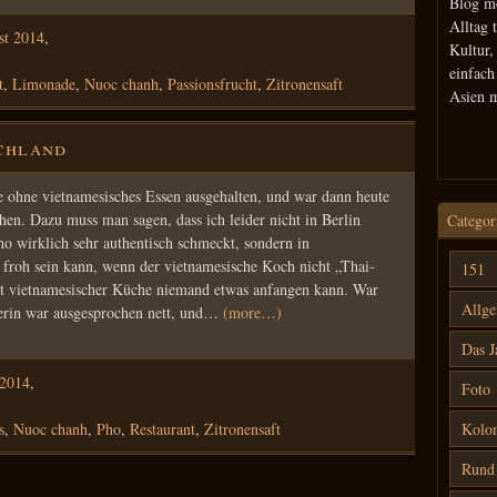
Blog m
Alltag 
st 2014
,
Kultur,
einfac
t
,
Limonade
,
Nuoc chanh
,
Passionsfrucht
,
Zitronensaft
Asien 
chland
ge ohne vietnamesisches Essen ausgehalten, und war dann heute
hen. Dazu muss man sagen, dass ich leider nicht in Berlin
Categor
ho wirklich sehr authentisch schmeckt, sondern in
froh sein kann, wenn der vietnamesische Koch nicht „Thai-
151
mit vietnamesischer Küche niemand etwas anfangen kann. War
Allg
tzerin war ausgesprochen nett, und…
(more…)
Das J
 2014
,
Foto
s
,
Nuoc chanh
,
Pho
,
Restaurant
,
Zitronensaft
Kolon
Rund